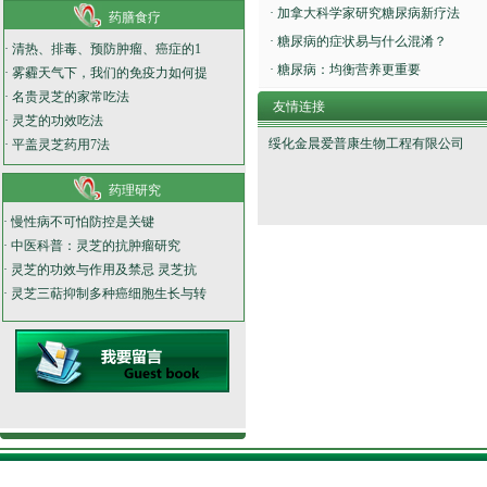
·
加拿大科学家研究糖尿病新疗法
药膳食疗
·
糖尿病的症状易与什么混淆？
·
清热、排毒、预防肿瘤、癌症的1
·
糖尿病：均衡营养更重要
·
雾霾天气下，我们的免疫力如何提
·
名贵灵芝的家常吃法
友情连接
·
灵芝的功效吃法
绥化金晨爱普康生物工程有限公司
·
平盖灵芝药用7法
药理研究
·
慢性病不可怕防控是关键
·
中医科普：灵芝的抗肿瘤研究
·
灵芝的功效与作用及禁忌 灵芝抗
·
灵芝三萜抑制多种癌细胞生长与转