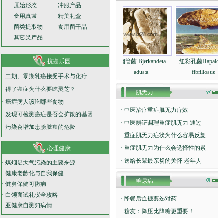
原始形态
冲服产品
食用真菌
精美礼盒
菌类提取物
食用菌干品
其它类产品
irschioporus
抗癌乐园
三色拟迷孔菌
烟管菌 Bjerkandera
红彩孔菌Hapalopil
lacteus
adusta
fibrillosus
·
二期、零期乳癌接受手术与化疗
·
得了癌症为什么要吃灵芝？
肌无力
·
癌症病人该吃哪些食物
·
中医治疗重症肌无力疗效
·
发现可检测癌症是否会扩散的基因
·
中医辨证调理重症肌无力 通过
·
污染会增加患膀胱癌的危险
·
重症肌无力症状为什么容易反复
·
重症肌无力为什么会选择性的累
心理健康
·
送给长辈最亲切的关怀 老年人
·
煤烟是大气污染的主要来源
·
健康老龄化与自我保健
糖尿病
·
健鼻保健可防病
·
白领面试礼仪全攻略
·
降餐后血糖要选对药
·
亚健康自测知病情
·
糖友：降压比降糖更重要！