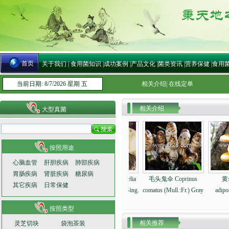
首页
关于我们
|
食用菌知识
|
成功案例
|
产品文化
|
菌类资讯
|
营养保健
|
食用
当前日期: 8/7/2026 星期 五
相关介绍
|
在线定单
相关介绍
大型真菌
按照用途
心脑血管
肝胆疾病
肺部疾病
胃肠疾病
肾脏疾病
糖尿病
us
长柄侧耳 Pleurotus
亚侧耳 Hohenbuehelia
毛头鬼伞 Coprinus
其它疾病
日常保健
spodoleucas Fr.
serotina (Pers. : Fr.) Sing.
comatus (Mull.:Fr.) Gray
ad
mmer
按照类型
相关推荐
灵芝切块
袋泡茶装