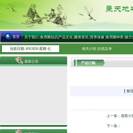
首页
关于我们
|
食用菌知识
|
产品文化
|
菌类资讯
|
营养保健
|
食用菌种类
|
验方
当前日期: 8/9/2026 星期 七
相关介绍
|
在线定单
最新公告
产品订购
【 整
上一条：
扇形小
下一条：