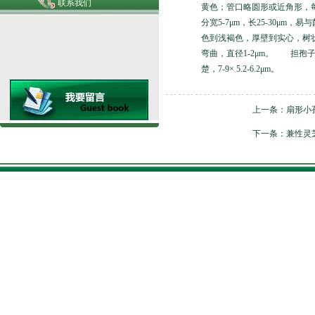
联系我们
黄色；管口略圆形或近角形，
分宽5-7μm，长25-30μ
色到浅褐色，厚壁到实心，树状
弯曲，直径1-2μm。 担
楚，7-9× 5.2-6.2μm。
上一条：
扇形小
下一条：
兼性灵芝 G