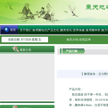
首页
关于我们
|
食用菌知识
|
产品文化
|
菌类资讯
|
营养保健
|
食用菌种类
|
验方
当前日期: 8/7/2026 星期 五
相关介绍
|
在线定单
最新公告
产品订购
【 整理发布：王力野生灵
产品介绍：
形态描述 担子果一年生，无
泽，有时光泽稍弱，10-14×
孕；菌肉厚4-8mm，分层不