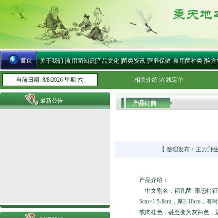
首页
关于我们
|
食用菌知识
|
产品文化
|
菌类资讯
|
营养保健
|
食用菌种类
|
验方
当前日期: 8/8/2026 星期 六
相关介绍
|
在线定单
最新公告
产品订购
【 整理发布：王力野生灵芝
产品介绍：
中文别名：褶孔菌 形态特征
5cm×1.5-8cm，厚2-
或肉桂色，甚至变为灰白色，边缘