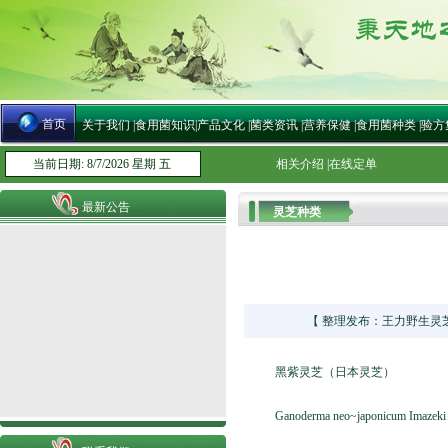
首页
关于我们
|
食用菌知识
|
产品文化
|
菌类资讯
|
营养保健
|
食用菌种类
|
验方
当前日期: 8/7/2026 星期 五
相关介绍
|
在线定单
最新公告
灵芝种类
【 整理发布：王力野生灵芝网 
黑紫灵芝（日本灵芝）
Ganoderma neo~japonicum Imazeki